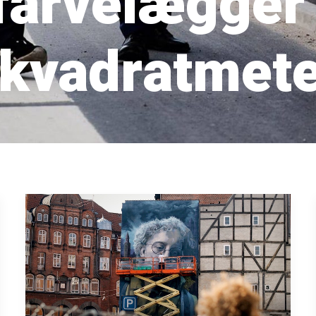
 farvelægger
 kvadratmet