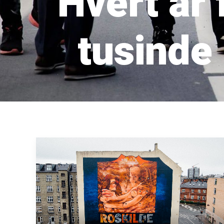
Hvert år
tusinde