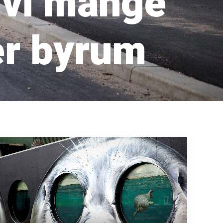
 vi mange
er byrum