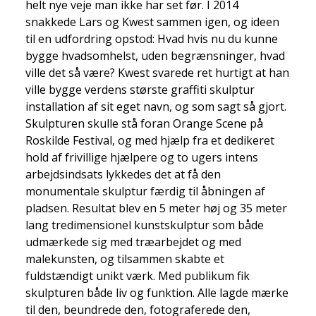
helt nye veje man ikke har set før. I 2014
snakkede Lars og Kwest sammen igen, og ideen
til en udfordring opstod: Hvad hvis nu du kunne
bygge hvadsomhelst, uden begrænsninger, hvad
ville det så være? Kwest svarede ret hurtigt at han
ville bygge verdens største graffiti skulptur
installation af sit eget navn, og som sagt så gjort.
Skulpturen skulle stå foran Orange Scene på
Roskilde Festival, og med hjælp fra et dedikeret
hold af frivillige hjælpere og to ugers intens
arbejdsindsats lykkedes det at få den
monumentale skulptur færdig til åbningen af
pladsen. Resultat blev en 5 meter høj og 35 meter
lang tredimensionel kunstskulptur som både
udmærkede sig med træarbejdet og med
malekunsten, og tilsammen skabte et
fuldstændigt unikt værk. Med publikum fik
skulpturen både liv og funktion. Alle lagde mærke
til den, beundrede den, fotograferede den,