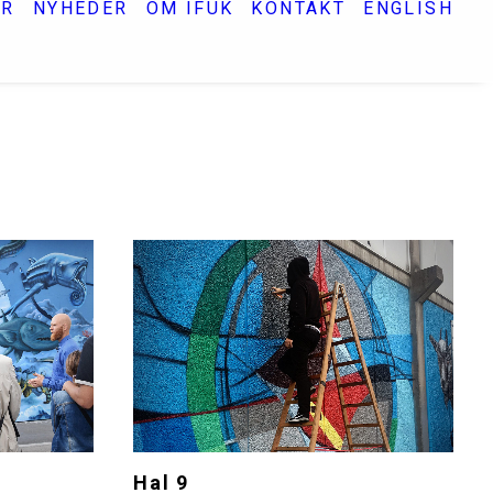
ER
NYHEDER
OM IFUK
KONTAKT
ENGLISH
Hal 9