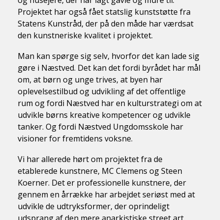
og husejere, der har lagt gavle og mure til.
Projektet har også fået statslig kunststøtte fra
Statens Kunstråd, der på den måde har værdsat
den kunstneriske kvalitet i projektet.
Man kan spørge sig selv, hvorfor det kan lade sig
gøre i Næstved. Det kan det fordi byrådet har mål
om, at børn og unge trives, at byen har
oplevelsestilbud og udvikling af det offentlige
rum og fordi Næstved har en kulturstrategi om at
udvikle børns kreative kompetencer og udvikle
tanker. Og fordi Næstved Ungdomsskole har
visioner for fremtidens voksne.
Vi har allerede hørt om projektet fra de
etablerede kunstnere, MC Clemens og Steen
Koerner. Det er professionelle kunstnere, der
gennem en årrække har arbejdet seriøst med at
udvikle de udtryksformer, der oprindeligt
udsprang af den mere anarkistiske street art.