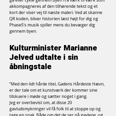
gå eller cykle gennem byen fra værk til værk som
akkompagneres af den tilhørende tekst og et
kort der viser vej til næste maleri. Ved at skanne
QR koden, bliver historien læst højt for dig og
Phase5’s musik spiller mens du bevæger dig
gennem byen.
Kulturminister Marianne
Jelved udtalte i sin
åbningstale
”Med den lidt hårde titel, Gadens Hårdeste Hævn,
er der tale om et kunstværk der kommer sine
tilskuere i møde og sætter noget i gang.
Jeg er overbevist om, at disse 20
gavludsmykninger vil få folk til at stoppe op og
tage en snak. Både om det de ser på gavlene, og